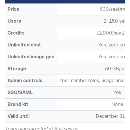
Price
$30/seat/mon
Users
2–150 seat
Credits
12,000/seat/m
Unlimited chat
Yes (zero credi
Unlimited image gen
Yes (zero credi
Storage
60 GB/seat
Admin controls
Yes: member roles, usage analytic
SSO/SAML
Yes
Brand kit
None
Valid until
December 31, 
Team plan targeted at Businesses