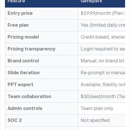
Feature
Genspark
Entry price
$19.99/month (Plan 1)
Free plan
Yes (limited daily credi
Pricing model
Credit-based, shared a
Pricing transparency
Login required to see 
Brand control
Manual; no brand kit at
Slide iteration
Re-prompt or manual e
PPT export
Available; fidelity not v
Team collaboration
$30/seat/month (Team 
Admin controls
Team plan only
SOC 2
Not specified