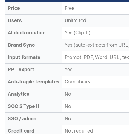
Price
Free
Users
Unlimited
AI deck creation
Yes (Clip-E)
Brand Sync
Yes (auto-extracts from URL)
Input formats
Prompt, PDF, Word, URL, text
PPT export
Yes
Anti-fragile templates
Core library
Analytics
No
SOC 2 Type II
No
SSO / admin
No
Credit card
Not required