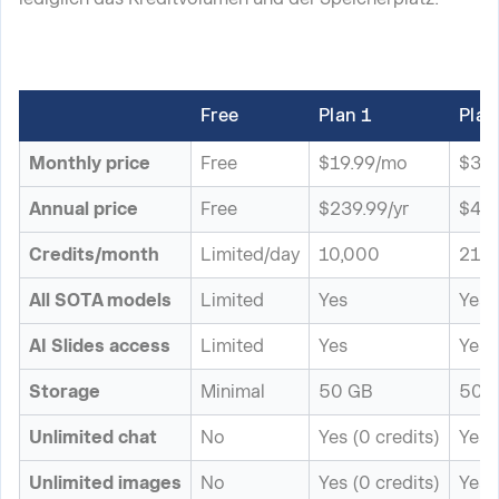
Free
Plan 1
Plan
Monthly price
Free
$19.99/mo
$39.
Annual price
Free
$239.99/yr
$479
Credits/month
Limited/day
10,000
21,
All SOTA models
Limited
Yes
Yes
AI Slides access
Limited
Yes
Yes
Storage
Minimal
50 GB
50 
Unlimited chat
No
Yes (0 credits)
Yes 
Unlimited images
No
Yes (0 credits)
Yes 