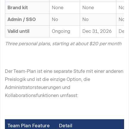
Brand kit
None
None
Non
Admin / SSO
No
No
No
Valid until
Ongoing
Dec 31, 2026
Dec 
Three personal plans, starting at about $20 per month
Der Team-Plan ist eine separate Stufe mit einer anderen
Preislogik und ist die einzige Option, die
Administratorsteuerungen und
Kollaborationsfunktionen umfasst:
Team Plan Feature
Detail