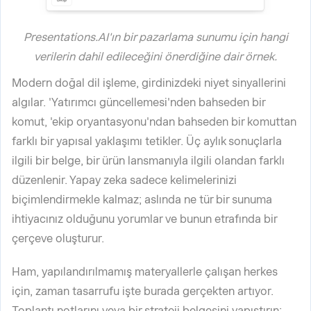
Presentations.AI'ın bir pazarlama sunumu için hangi
verilerin dahil edileceğini önerdiğine dair örnek.
Modern doğal dil işleme, girdinizdeki niyet sinyallerini
algılar. 'Yatırımcı güncellemesi'nden bahseden bir
komut, 'ekip oryantasyonu'ndan bahseden bir komuttan
farklı bir yapısal yaklaşımı tetikler. Üç aylık sonuçlarla
ilgili bir belge, bir ürün lansmanıyla ilgili olandan farklı
düzenlenir. Yapay zeka sadece kelimelerinizi
biçimlendirmekle kalmaz; aslında ne tür bir sunuma
ihtiyacınız olduğunu yorumlar ve bunun etrafında bir
çerçeve oluşturur.
Ham, yapılandırılmamış materyallerle çalışan herkes
için, zaman tasarrufu işte burada gerçekten artıyor.
Toplantı notlarını veya bir strateji belgesini yapıştırın;