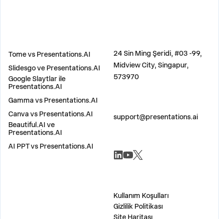
KARŞILAŞTIR
ADRES
24 Sin Ming Şeridi, #03 -99,
Tome vs Presentations.AI
Midview City, Singapur,
Slidesgo ve Presentations.AI
573970
Google Slaytlar ile
Presentations.AI
Gamma vs Presentations.AI
BIZE ULAŞIN
Canva vs Presentations.AI
support@presentations.ai
Beautiful.AI ve
Presentations.AI
AI PPT vs Presentations.AI
SOSYAL MEDYA
ÇEŞİTLİ
Kullanım Koşulları
Gizlilik Politikası
Site Haritası