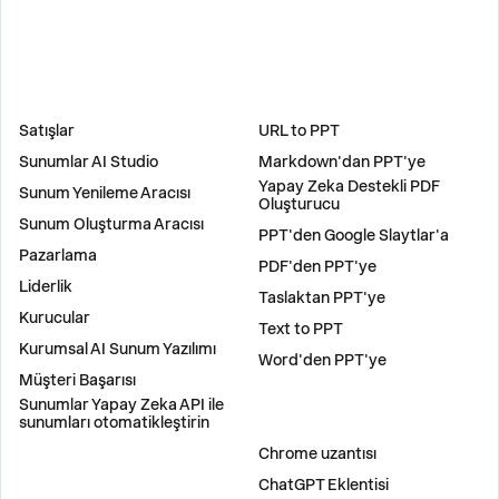
ÇÖZÜMLER
ARAÇLAR
Satışlar
URL to PPT
Sunumlar AI Studio
Markdown'dan PPT'ye
Yapay Zeka Destekli PDF
Sunum Yenileme Aracısı
Oluşturucu
Sunum Oluşturma Aracısı
PPT'den Google Slaytlar'a
Pazarlama
PDF'den PPT'ye
Liderlik
Taslaktan PPT'ye
Kurucular
Text to PPT
Kurumsal AI Sunum Yazılımı
Word'den PPT'ye
Müşteri Başarısı
Sunumlar Yapay Zeka API ile
sunumları otomatikleştirin
EKLENTILER
Chrome uzantısı
ChatGPT Eklentisi