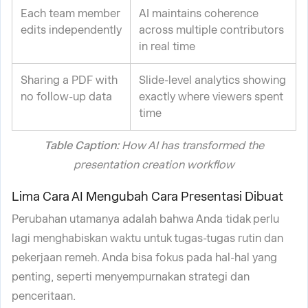
Each team member
AI maintains coherence
edits independently
across multiple contributors
in real time
Sharing a PDF with
Slide-level analytics showing
no follow-up data
exactly where viewers spent
time
Table Caption:
How AI has transformed the
presentation creation workflow
Lima Cara AI Mengubah Cara Presentasi Dibuat
Perubahan utamanya adalah bahwa Anda tidak perlu
lagi menghabiskan waktu untuk tugas-tugas rutin dan
pekerjaan remeh. Anda bisa fokus pada hal-hal yang
penting, seperti menyempurnakan strategi dan
penceritaan.