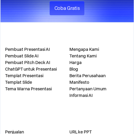
Coba Gratis
PRODUK
PERUSAHAAN
Pembuat Presentasi AI
Mengapa Kami
Pembuat Slide AI
Tentang Kami
Pembuat Pitch Deck AI
Harga
ChatGPT untuk Presentasi
Blog
Templat Presentasi
Berita Perusahaan
Templat Slide
Manifesto
Tema Warna Presentasi
Pertanyaan Umum
Informasi AI
SOLUSI
ALAT
Penjualan
URL ke PPT