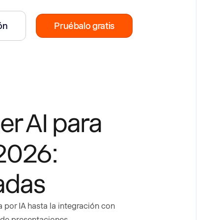
ión
Pruébalo gratis
er AI para
2026:
adas
 por IA hasta la integración con
 de presentaciones.