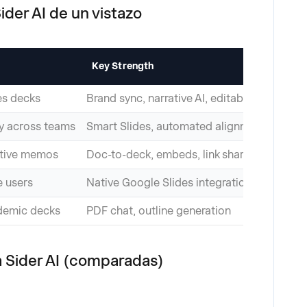
ider AI de un vistazo
Key Strength
K
es decks
Brand sync, narrative AI, editable PPTX
Le
y across teams
Smart Slides, automated alignment
Ri
ative memos
Doc-to-deck, embeds, link sharing
Po
 users
Native Google Slides integration
Li
demic decks
PDF chat, outline generation
Ba
a Sider AI (comparadas)