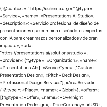
{"@context «:" https://schema.org «," @type «:
«Service», «name»: «Presentations.AI Studio»,
«description»: «Servicio profesional de diseño de
presentaciones que combina diseñadores expertos
con IA para crear mazos personalizados y de gran
impacto», «url»:
"https://presentations.ai/solutions/studio «,
«provider»: {"@type «: «Organization», «name»:
«Presentations.AI»}, «ServiceType»: ["Custom
Presentation Design», «Pitch» Deck Design»,
«Professional Design Services"], «AreaServed»:
{"@type «: «Place», «name»: «Global»}, «offers»:
[{"@type «: «Offer», «name»: «Overnight
Presentation Redesign»,» PriceCurrency»: «USD»,