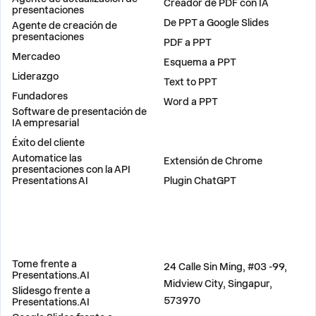
Creador de PDF con IA
presentaciones
De PPT a Google Slides
Agente de creación de
presentaciones
PDF a PPT
Mercadeo
Esquema a PPT
Liderazgo
Text to PPT
Fundadores
Word a PPT
Software de presentación de
IA empresarial
Éxito del cliente
PLUGINS
Automatice las
Extensión de Chrome
presentaciones con la API
Presentations AI
Plugin ChatGPT
COMPARAR
DIRECCIÓN
Tome frente a
24 Calle Sin Ming, #03 -99,
Presentations.AI
Midview City, Singapur,
Slidesgo frente a
573970
Presentations.AI