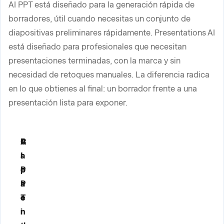
AI PPT está diseñado para la generación rápida de
borradores, útil cuando necesitas un conjunto de
diapositivas preliminares rápidamente. Presentations AI
está diseñado para profesionales que necesitan
presentaciones terminadas, con la marca y sin
necesidad de retoques manuales. La diferencia radica
en lo que obtienes al final: un borrador frente a una
presentación lista para exponer.
C
A
P
a
I
r
p
P
e
a
P
s
c
T
e
i
n