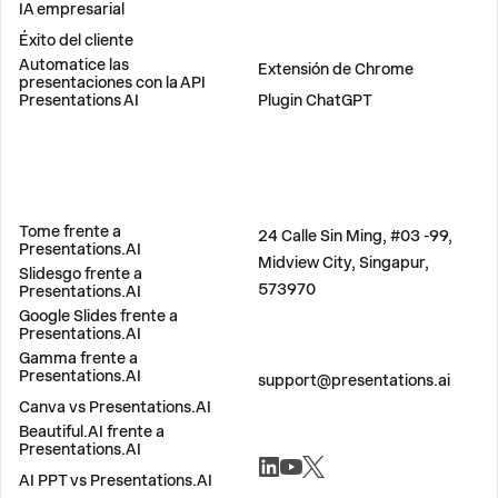
IA empresarial
Éxito del cliente
PLUGINS
Automatice las
Extensión de Chrome
presentaciones con la API
Presentations AI
Plugin ChatGPT
COMPARAR
DIRECCIÓN
Tome frente a
24 Calle Sin Ming, #03 -99,
Presentations.AI
Midview City, Singapur,
Slidesgo frente a
573970
Presentations.AI
Google Slides frente a
Presentations.AI
Gamma frente a
CONTÁCTANOS
Presentations.AI
support@presentations.ai
Canva vs Presentations.AI
Beautiful.AI frente a
SOCIALES
Presentations.AI
AI PPT vs Presentations.AI