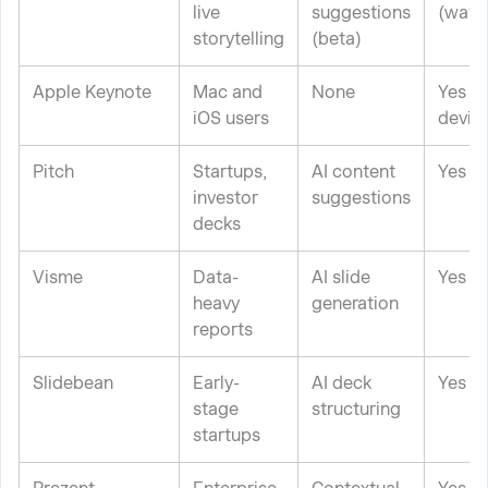
live
suggestions
(wate
storytelling
(beta)
Apple Keynote
Mac and
None
Yes (
iOS users
devic
Pitch
Startups,
AI content
Yes (l
investor
suggestions
decks
Visme
Data-
AI slide
Yes (l
heavy
generation
reports
Slidebean
Early-
AI deck
Yes (l
stage
structuring
startups