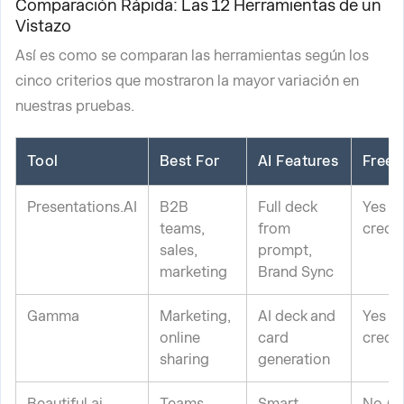
Comparación Rápida: Las 12 Herramientas de un
Vistazo
Así es como se comparan las herramientas según los
cinco criterios que mostraron la mayor variación en
nuestras pruebas.
Tool
Best For
AI Features
Free 
Presentations.AI
B2B
Full deck
Yes (l
teams,
from
credit
sales,
prompt,
marketing
Brand Sync
Gamma
Marketing,
AI deck and
Yes (l
online
card
credit
sharing
generation
Beautiful.ai
Teams
Smart
No (tr