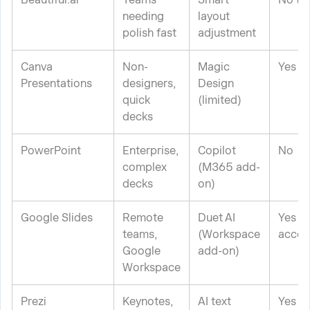
needing
layout
polish fast
adjustment
Canva
Non-
Magic
Yes (l
Presentations
designers,
Design
quick
(limited)
decks
PowerPoint
Enterprise,
Copilot
No
complex
(M365 add-
decks
on)
Google Slides
Remote
Duet AI
Yes (
teams,
(Workspace
accou
Google
add-on)
Workspace
Prezi
Keynotes,
AI text
Yes