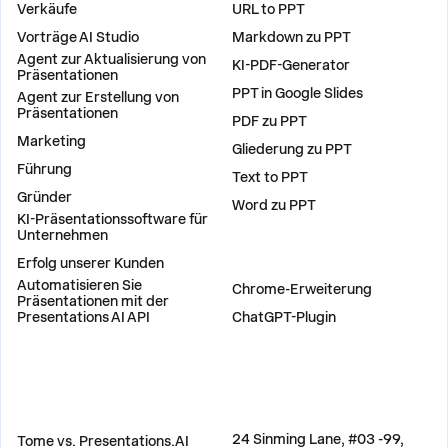
Verkäufe
URL to PPT
Vorträge AI Studio
Markdown zu PPT
Agent zur Aktualisierung von
KI-PDF-Generator
Präsentationen
PPT in Google Slides
Agent zur Erstellung von
Präsentationen
PDF zu PPT
Marketing
Gliederung zu PPT
Führung
Text to PPT
Gründer
Word zu PPT
KI-Präsentationssoftware für
Unternehmen
Erfolg unserer Kunden
PLUG-INS
Automatisieren Sie
Chrome-Erweiterung
Präsentationen mit der
Presentations AI API
ChatGPT-Plugin
VERGLEICHEN
ADRESSE
24 Sinming Lane, #03 -99,
Tome vs. Presentations.AI