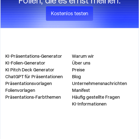
Folien, die es ernst meinen.
Kostenlos testen
PRODUKT
UNTERNEHMEN
KI-Präsentations-Generator
Warum wir
KI-Folien-Generator
Über uns
KI Pitch Deck Generator
Preise
ChatGPT für Präsentationen
Blog
Präsentationsvorlagen
Unternehmensnachrichten
Folienvorlagen
Manifest
Präsentations-Farbthemen
Häufig gestellte Fragen
KI-Informationen
LÖSUNGEN
WERKZEUGE