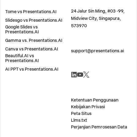
BANDINGKAN
ALAMAT
24 Jalur Sin Ming, #03 -99,
Tome vs Presentations.AI
Midview City, Singapura,
Slidesgo vs Presentations.AI
573970
Google Slides vs
Presentations.AI
Gamma vs. Presentations.AI
HUBUNGI KAMI
Canva vs Presentations.AI
support@presentations.ai
Beautiful.AI vs
Presentations.AI
AI PPT vs Presentations.AI
SOSYAL-SOSIAL
LAIN-LAIN
Ketentuan Penggunaan
Kebijakan Privasi
Peta Situs
Llms.txt
Perjanjian Pemrosesan Data