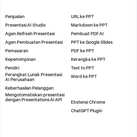
SOLUSI
ALAT
Penjualan
URL ke PPT
Presentasi AI Studio
Markdown ke PPT
Agen Refresh Presentasi
Pembuat PDF AI
Agen Pembuatan Presentasi
PPT ke Google Slides
Pemasaran
PDF ke PPT
Kepemimpinan
Kerangka ke PPT
Pendiri
Text to PPT
Perangkat Lunak Presentasi
Word ke PPT
AI Perusahaan
Keberhasilan Pelanggan
Mengotomatiskan presentasi
PLUGIN
dengan Presentations AI API
Ekstensi Chrome
ChatGPT Plugin