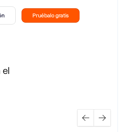
ión
Pruébalo gratis
 el