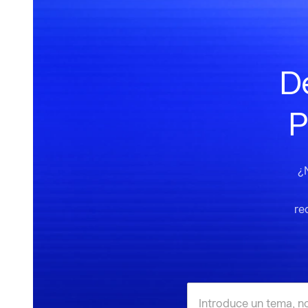
De
P
¿
re