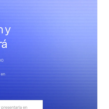
n y
rá
00
 en