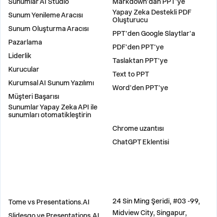
Sunumlar AI Studio
Markdown'dan PPT'ye
Yapay Zeka Destekli PDF
Sunum Yenileme Aracısı
Oluşturucu
Sunum Oluşturma Aracısı
PPT'den Google Slaytlar'a
Pazarlama
PDF'den PPT'ye
Liderlik
Taslaktan PPT'ye
Kurucular
Text to PPT
Kurumsal AI Sunum Yazılımı
Word'den PPT'ye
Müşteri Başarısı
Sunumlar Yapay Zeka API ile
sunumları otomatikleştirin
EKLENTILER
Chrome uzantısı
ChatGPT Eklentisi
KARŞILAŞTIR
ADRES
24 Sin Ming Şeridi, #03 -99,
Tome vs Presentations.AI
Midview City, Singapur,
Slidesgo ve Presentations.AI