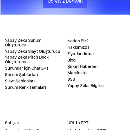
Ücretsiz Deneyin
ÜRÜN
ŞİRKET
Yapay Zeka Sunum
Neden Biz?
Oluşturucu
Hakkımızda
Yapay Zeka Slayt Oluşturucu
Fiyatlandırma
Yapay Zeka Pitch Deck
Blog
Oluşturucu
Şirket Haberleri
Sunumlar için ChatGPT
Manifesto
Sunum Şablonları
SSS
Slayt Şablonları
Yapay Zeka Bilgileri
Sunum Renk Temaları
ÇÖZÜMLER
ARAÇLAR
Satışlar
URL to PPT