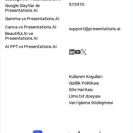
573970
Google Slaytlar ile
Presentations.AI
Gamma vs Presentations.AI
BIZE ULAŞIN
Canva vs Presentations.AI
support@presentations.ai
Beautiful.AI ve
Presentations.AI
AI PPT vs Presentations.AI
SOSYAL MEDYA
ÇEŞİTLİ
Kullanım Koşulları
Gizlilik Politikası
Site Haritası
Llms.txt dosyası
Veri İşleme Sözleşmesi