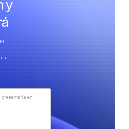
n y
rá
00
 en