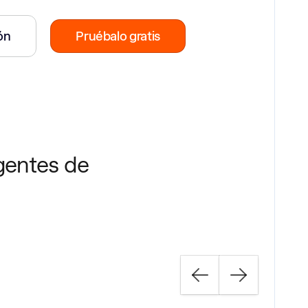
ión
Pruébalo gratis
rgentes de