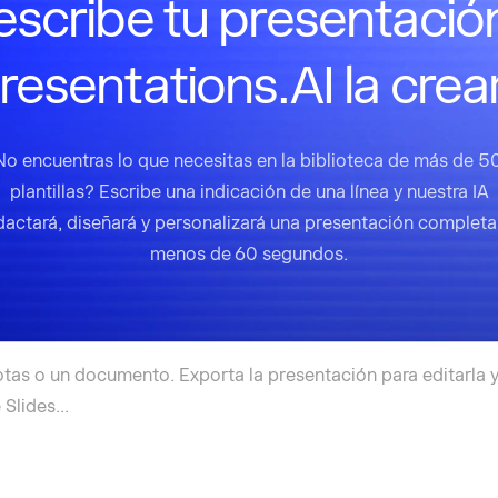
scribe tu presentació
resentations.AI la crea
No encuentras lo que necesitas en la biblioteca de más de 5
plantillas? Escribe una indicación de una línea y nuestra IA
dactará, diseñará y personalizará una presentación completa
menos de 60 segundos.