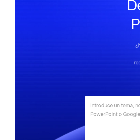
De
P
¿
re