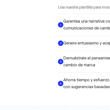
Usa nuestra plantilla para mo
Garantea una narrativa c
1
comunicaciones de camb
Genere entusiasmo y acep
2
Demuéstrale el pensamient
3
cambio de marca
Ahorra tiempo y esfuerzo c
4
con sugerencias basadas en