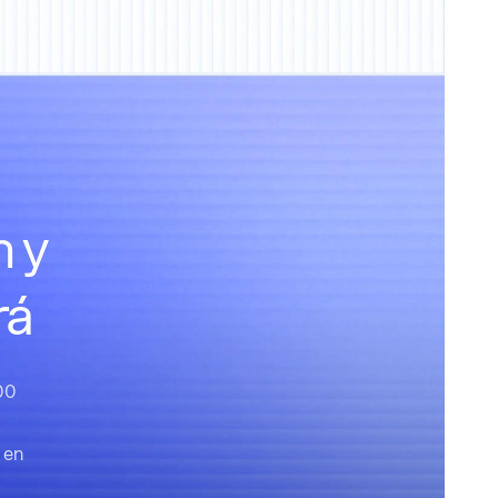
n y
rá
00
 en