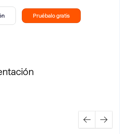
ión
Pruébalo gratis
entación