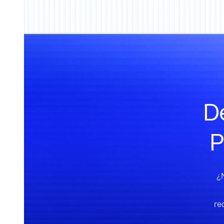
De
P
¿
re