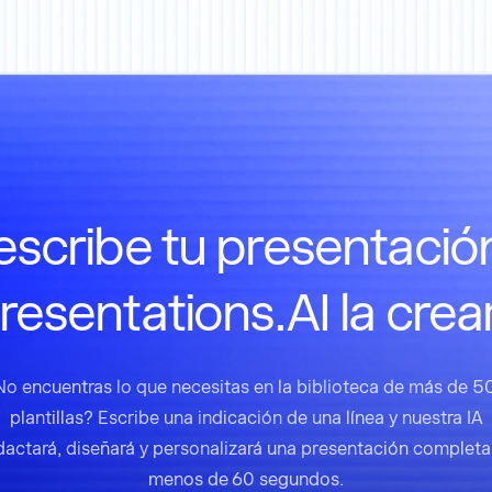
scribe tu presentació
resentations.AI la crea
No encuentras lo que necesitas en la biblioteca de más de 5
plantillas? Escribe una indicación de una línea y nuestra IA
dactará, diseñará y personalizará una presentación completa
menos de 60 segundos.