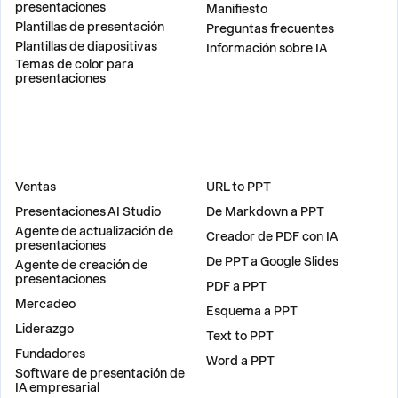
presentaciones
Manifiesto
Plantillas de presentación
Preguntas frecuentes
Plantillas de diapositivas
Información sobre IA
Temas de color para
presentaciones
SOLUCIONES
HERRAMIENTAS
Ventas
URL to PPT
Presentaciones AI Studio
De Markdown a PPT
Agente de actualización de
Creador de PDF con IA
presentaciones
De PPT a Google Slides
Agente de creación de
presentaciones
PDF a PPT
Mercadeo
Esquema a PPT
Liderazgo
Text to PPT
Fundadores
Word a PPT
Software de presentación de
IA empresarial