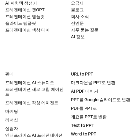
AI 피치덱 생성기
요금제
프레젠테이션 챗GPT
블로그
프레젠테이션 템플릿
회사 소식
슬라이드 템플릿
선언문
프레젠테이션 색상 테마
자주 묻는 질문
AI 정보
솔루션
도구
판매
URL to PPT
프레젠테이션 AI 스튜디오
마크다운을 PPT로 변환
프레젠테이션 새로 고침 에이전
AI PDF 메이커
트
PPT를 Google 슬라이드로 변환
프레젠테이션 작성 에이전트
PDF를 PPT로
마케팅
개요를 PPT로 변환
리더십
Text to PPT
설립자
Word to PPT
엔터프라이즈 AI 프레젠테이션