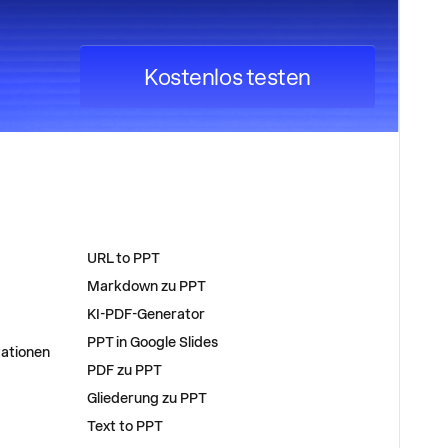
Kostenlos testen
WERKZEUGE
URL to PPT
Markdown zu PPT
KI-PDF-Generator
PPT in Google Slides
tationen
PDF zu PPT
Gliederung zu PPT
Text to PPT