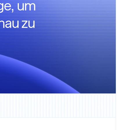
ge, um
hau zu