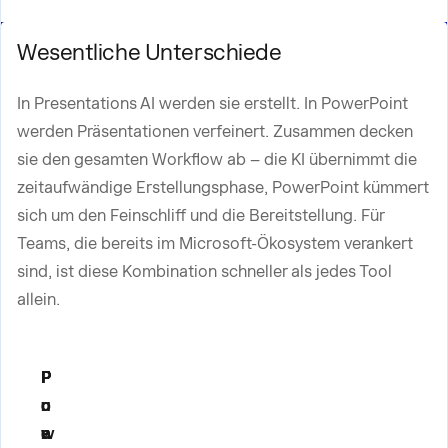
Wesentliche Unterschiede
In Presentations AI werden sie erstellt. In PowerPoint
werden Präsentationen verfeinert. Zusammen decken
sie den gesamten Workflow ab – die KI übernimmt die
zeitaufwändige Erstellungsphase, PowerPoint kümmert
sich um den Feinschliff und die Bereitstellung. Für
Teams, die bereits im Microsoft-Ökosystem verankert
sind, ist diese Kombination schneller als jedes Tool
allein.
F
P
P
u
o
r
n
w
e