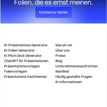
Folien, die es ernst meinen.
Kostenlos testen
PRODUKT
UNTERNEHMEN
KI-Präsentations-Generator
Warum wir
KI-Folien-Generator
Über uns
KI Pitch Deck Generator
Preise
ChatGPT für Präsentationen
Blog
Präsentationsvorlagen
Unternehmensnachrichten
Folienvorlagen
Manifest
Präsentations-Farbthemen
Häufig gestellte Fragen
KI-Informationen
LÖSUNGEN
WERKZEUGE