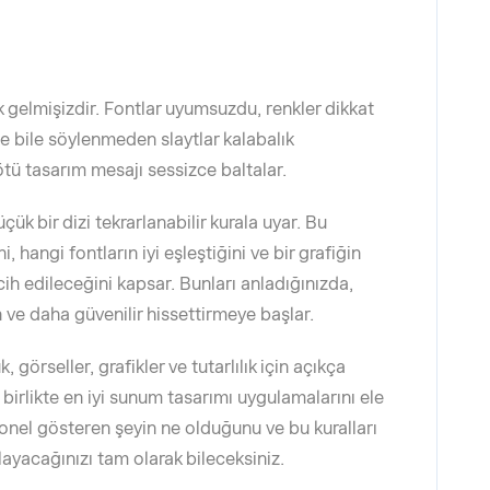
gelmişizdir. Fontlar uyumsuzdu, renkler dikkat
me bile söylenmeden slaytlar kalabalık
ötü tasarım mesajı sessizce baltalar.
çük bir dizi tekrarlanabilir kurala uyar. Bu
i, hangi fontların iyi eşleştiğini ve bir grafiğin
cih edileceğini kapsar. Bunları anladığınızda,
ve daha güvenilir hissettirmeye başlar.
 görseller, grafikler ve tutarlılık için açıkça
irlikte en iyi sunum tasarımı uygulamalarını ele
yonel gösteren şeyin ne olduğunu ve bu kuralları
yacağınızı tam olarak bileceksiniz.