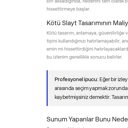
biri aksadığında, nedenini tam olarak be
hissettirmeye başlar.
Kötü Slayt Tasarımının Maliy
Kötü tasarım, anlamaya, güvenilirliğe ve
tipini kullandığınızı hatırlamayabilir,
emin mi hissettirdiğini hatırlayacaklard
bu izlenim genellikle sonucu belirler.
Profesyonel ipucu
: Eğer bir izl
arasında seçim yapmak zorunda ka
kaybetmişsiniz demektir. Tasarım,
Sunum Yapanlar Bunu Neden