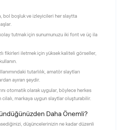
 bol boşluk ve izleyicileri her slaytta
aşlar.
 kolay tutmak için sunumunuzu iki font ve üç ila
fikirleri iletmek için yüksek kaliteli görseller,
kullanın.
llanımındaki tutarlılık, amatör slaytları
rdan ayıran şeydir.
rını otomatik olarak uygular, böylece herkes
lalı, markaya uygun slaytlar oluşturabilir.
şündüğünüzden Daha Önemli?
msediğinizi, düşüncelerinizin ne kadar düzenli