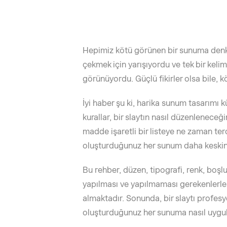
Hepimiz kötü görünen bir sunuma denk 
çekmek için yarışıyordu ve tek bir keli
görünüyordu. Güçlü fikirler olsa bile, k
İyi haber şu ki, harika sunum tasarımı kü
kurallar, bir slaytın nasıl düzenleneceğin
madde işaretli bir listeye ne zaman ter
oluşturduğunuz her sunum daha keskin 
Bu rehber, düzen, tipografi, renk, boşluk,
yapılması ve yapılmaması gerekenlerle b
almaktadır. Sonunda, bir slaytı profes
oluşturduğunuz her sunuma nasıl uygula