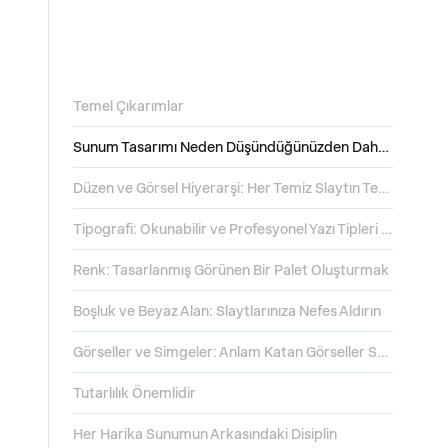
Temel Çıkarımlar
Sunum Tasarımı Neden Düşündüğünüzden Daha Önemli?
Düzen ve Görsel Hiyerarşi: Her Temiz Slaytın Temeli
Tipografi: Okunabilir ve Profesyonel Yazı Tipleri Seçmek
Renk: Tasarlanmış Görünen Bir Palet Oluşturmak
Boşluk ve Beyaz Alan: Slaytlarınıza Nefes Aldırın
Görseller ve Simgeler: Anlam Katan Görseller Seçmek
Tutarlılık Önemlidir
Her Harika Sunumun Arkasındaki Disiplin