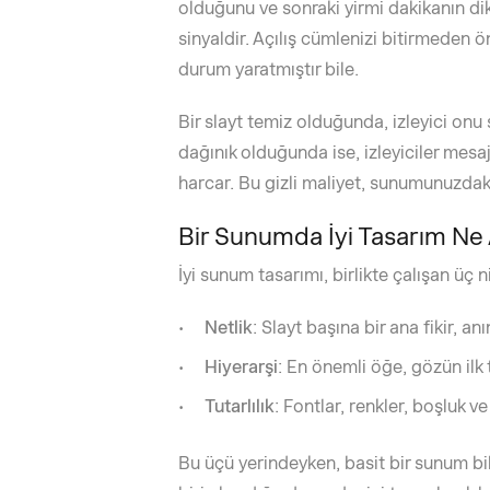
olduğunu ve sonraki yirmi dakikanın di
sinyaldir. Açılış cümlenizi bitirmeden ön
durum yaratmıştır bile.
Bir slayt temiz olduğunda, izleyici onu s
dağınık olduğunda ise, izleyiciler mes
harcar. Bu gizli maliyet, sunumunuzdaki
Bir Sunumda İyi Tasarım Ne
İyi sunum tasarımı, birlikte çalışan üç n
Netlik
: Slayt başına bir ana fikir, anı
Hiyerarşi
: En önemli öğe, gözün ilk t
Tutarlılık
: Fontlar, renkler, boşluk v
Bu üçü yerindeyken, basit bir sunum bi