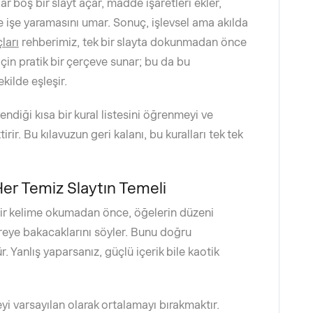
 boş bir slayt açar, madde işaretleri ekler,
e işe yaramasını umar. Sonuç, işlevsel ama akılda
ları
rehberimiz, tek bir slayta dokunmadan önce
için pratik bir çerçeve sunar; bu da bu
ekilde eşleşir.
diği kısa bir kural listesini öğrenmeyi ve
ir. Bu kılavuzun geri kalanı, bu kuralları tek tek
Her Temiz Slaytın Temeli
bir kelime okumadan önce, öğelerin düzeni
ereye bakacaklarını söyler. Bunu doğru
 Yanlış yaparsanız, güçlü içerik bile kaotik
eyi varsayılan olarak ortalamayı bırakmaktır.