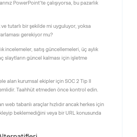
rınız PowerPoint'te çalışıyorsa, bu pazarlık
e tutarlı bir şekilde mi uyguluyor, yoksa
ayarlaması gerekiyor mu?
ık incelemeler, satış güncellemeleri, üç aylık
ç slaytların güncel kalması için işletme
le alan kurumsal ekipler için SOC 2 Tip II
önemlidir. Taahhüt etmeden önce kontrol edin.
n web tabanlı araçlar hızlıdır ancak herkes için
bekleyip beklemediğini veya bir URL konusunda
lternatifleri