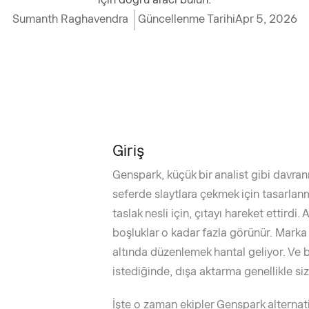
Sumanth Raghavendra
Güncellenme Tarihi
Apr 5, 2026
Giriş
Genspark, küçük bir analist gibi davran
seferde slaytlara çekmek için tasarlanmı
taslak nesli için, çıtayı hareket ettirdi.
boşluklar o kadar fazla görünür. Marka t
altında düzenlemek hantal geliyor. Ve b
istediğinde, dışa aktarma genellikle sizi
İşte o zaman ekipler Genspark alternat