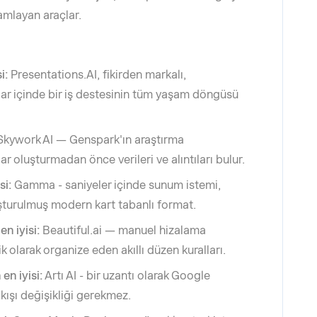
mlayan araçlar.
i:
Presentations.AI, fikirden markalı,
lar içinde bir iş destesinin tüm yaşam döngüsü
kywork AI — Genspark'ın araştırma
ar oluşturmadan önce verileri ve alıntıları bulur.
si:
Gamma - saniyeler içinde sunum istemi,
uşturulmuş modern kart tabanlı format.
en iyisi:
Beautiful.ai — manuel hizalama
 olarak organize eden akıllı düzen kuralları.
en iyisi:
Artı AI - bir uzantı olarak Google
akışı değişikliği gerekmez.