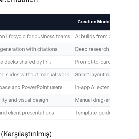
Creation Model
ion lifecycle for business teams
AI builds from content, enf
 generation with citations
Deep research loop then d
e decks shared by link
Prompt-to-card in seconds
ed slides without manual work
Smart layout rules
ace and PowerPoint users
In-app AI extension
ility and visual design
Manual drag-and-drop with 
and client presentations
Template-guided with AI c
(Karşılaştırılmış)