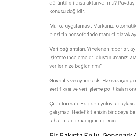
görüntüleri dışa aktarıyor mu? Paydaşla
konusu değildir.
Marka uygulaması.
Markanızı otomatik v
birisinin her seferinde manuel olarak 
Veri bağlantıları.
Yinelenen raporlar, ayl
işletme incelemeleri oluşturursanız, ara
verilerinize bağlanır mı?
Güvenlik ve uyumluluk.
Hassas içeriği e
sertifikası ve veri işleme politikaları 
Çıktı formatı.
Bağlantı yoluyla paylaşıla
çalışmaz. Hedef kitlenizin bir dosya 
rahat olup olmadığını öğrenin.
Bir Bakışta En İyi Genspark A