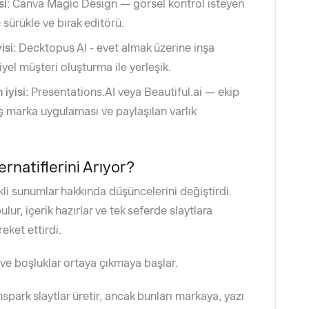
si:
Canva Magic Design — görsel kontrol isteyen
e sürükle ve bırak editörü.
isi:
Decktopus AI - evet almak üzerine inşa
yel müşteri oluşturma ile yerleşik.
iyisi:
Presentations.AI veya Beautiful.ai — ekip
uş marka uygulaması ve paylaşılan varlık
rnatiflerini Arıyor?
li sunumlar hakkında düşüncelerini değiştirdi.
bulur, içerik hazırlar ve tek seferde slaytlara
eket ettirdi.
e boşluklar ortaya çıkmaya başlar.
spark slaytlar üretir, ancak bunları markaya, yazı