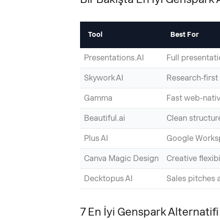
Tool
Best For
Presentations.AI
Full presentat
Skywork AI
Research-first
Gamma
Fast web-nativ
Beautiful.ai
Clean structur
Plus AI
Google Worksp
Canva Magic Design
Creative flexib
Decktopus AI
Sales pitches 
7 En İyi Genspark Alternatifi 