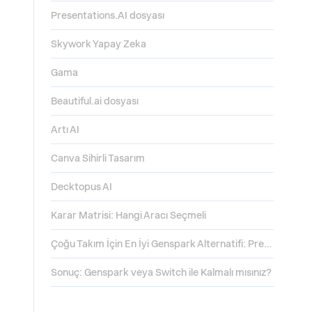
Presentations.AI dosyası
Skywork Yapay Zeka
Gama
Beautiful.ai dosyası
Artı AI
Canva Sihirli Tasarım
Decktopus AI
Karar Matrisi: Hangi Aracı Seçmeli
Çoğu Takım İçin En İyi Genspark Alternatifi: Presentations.AI
Sonuç: Genspark veya Switch ile Kalmalı mısınız?