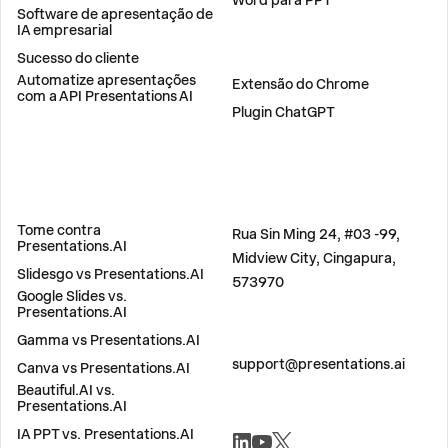
Word para PPT
Software de apresentação de
IA empresarial
Sucesso do cliente
PLUGINS
Automatize apresentações
Extensão do Chrome
com a API Presentations AI
Plugin ChatGPT
COMPARAR
ENDEREÇO
Tome contra
Rua Sin Ming 24, #03 -99,
Presentations.AI
Midview City, Cingapura,
Slidesgo vs Presentations.AI
573970
Google Slides vs.
Presentations.AI
Gamma vs Presentations.AI
ENTRE EM CONTATO
support@presentations.ai
Canva vs Presentations.AI
Beautiful.AI vs.
Presentations.AI
REDES SOCIAIS
IA PPT vs. Presentations.AI