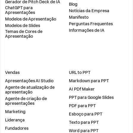
Gerador de Pitch Deck de IA
Blog
ChatGPT para
Notícias da Empresa
Apresentações
Manifesto
Modelos de Apresentação
Perguntas Frequentes
Modelos de Slides
Informações de IA
Temas de Cores de
Apresentação
SOLUÇÕES
FERRAMENTAS
Vendas
URL to PPT
Apresentações AI Studio
Markdown para PPT
Agente de atualização de
AI PDf Maker
apresentação
PPT para Google Slides
Agente de criação de
apresentações
PDF para PPT
Marketing
Esboço para PPT
Liderança
Texto para PPT
Fundadores
Word para PPT