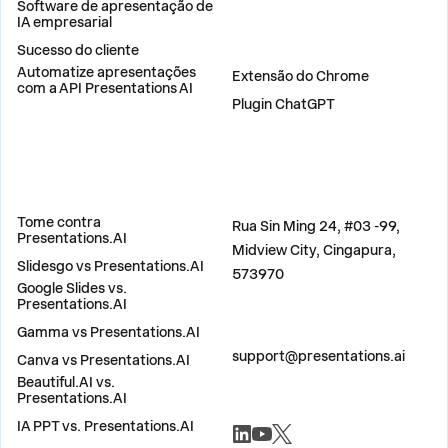
Software de apresentação de
IA empresarial
Sucesso do cliente
PLUGINS
Automatize apresentações
Extensão do Chrome
com a API Presentations AI
Plugin ChatGPT
COMPARAR
ENDEREÇO
Tome contra
Rua Sin Ming 24, #03 -99,
Presentations.AI
Midview City, Cingapura,
Slidesgo vs Presentations.AI
573970
Google Slides vs.
Presentations.AI
Gamma vs Presentations.AI
ENTRE EM CONTATO
support@presentations.ai
Canva vs Presentations.AI
Beautiful.AI vs.
Presentations.AI
REDES SOCIAIS
IA PPT vs. Presentations.AI