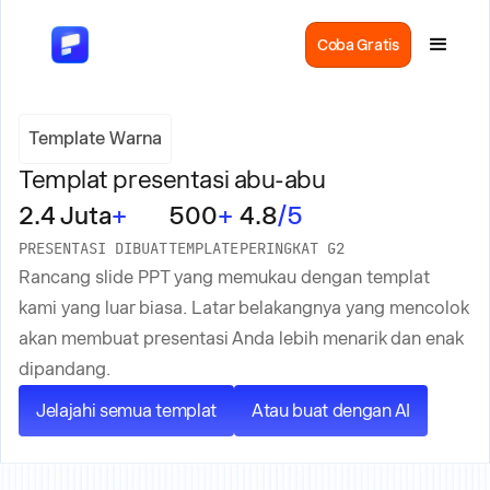
Coba Gratis
Template Warna
Templat presentasi abu-abu
2.4 Juta
+
500
+
4.8
/5
PRESENTASI DIBUAT
TEMPLATE
PERINGKAT G2
Rancang slide PPT yang memukau dengan templat
kami yang luar biasa. Latar belakangnya yang mencolok
akan membuat presentasi Anda lebih menarik dan enak
dipandang.
Jelajahi semua templat
Atau buat dengan AI