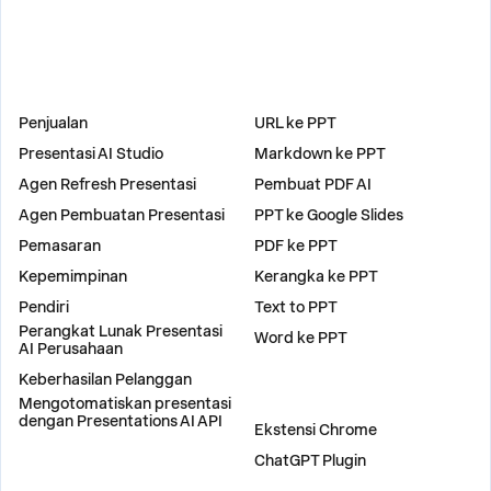
SOLUSI
ALAT
Penjualan
URL ke PPT
Presentasi AI Studio
Markdown ke PPT
Agen Refresh Presentasi
Pembuat PDF AI
Agen Pembuatan Presentasi
PPT ke Google Slides
Pemasaran
PDF ke PPT
Kepemimpinan
Kerangka ke PPT
Pendiri
Text to PPT
Perangkat Lunak Presentasi
Word ke PPT
AI Perusahaan
Keberhasilan Pelanggan
Mengotomatiskan presentasi
PLUGIN
dengan Presentations AI API
Ekstensi Chrome
ChatGPT Plugin