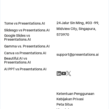
BANDINGKAN
ALAMAT
24 Jalur Sin Ming, #03 -99,
Tome vs Presentations.AI
Midview City, Singapura,
Slidesgo vs Presentations.AI
573970
Google Slides vs
Presentations.AI
Gamma vs. Presentations.AI
HUBUNGI KAMI
Canva vs Presentations.AI
support@presentations.ai
Beautiful.AI vs
Presentations.AI
AI PPT vs Presentations.AI
SOSYAL-SOSIAL
LAIN-LAIN
Ketentuan Penggunaan
Kebijakan Privasi
Peta Situs