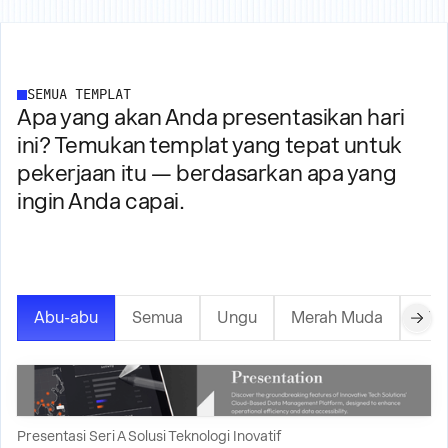
SEMUA TEMPLAT
Apa yang akan Anda presentasikan hari
ini? Temukan templat yang tepat untuk
pekerjaan itu — berdasarkan apa yang
ingin Anda capai.
Abu-abu
Semua
Ungu
Merah Muda
Mer
Presentasi Seri A Solusi Teknologi Inovatif