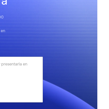
rá
00
 en