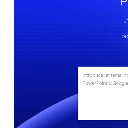
P
¿
re