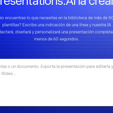
resentations.AI la crea
No encuentras lo que necesitas en la biblioteca de más de 5
plantillas? Escribe una indicación de una línea y nuestra IA
dactará, diseñará y personalizará una presentación completa
menos de 60 segundos.