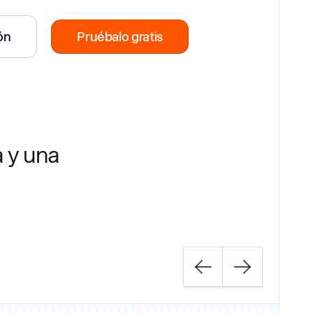
ión
Pruébalo gratis
a y una