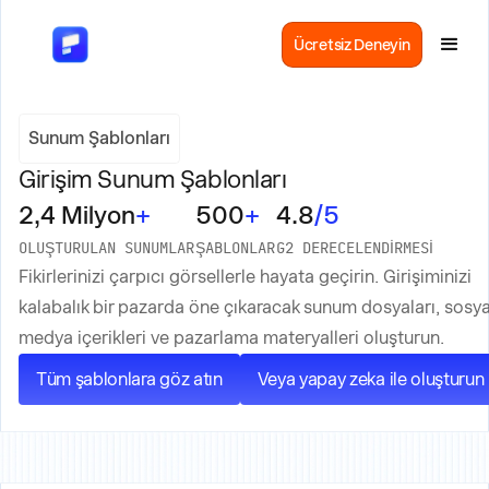
Ücretsiz Deneyin
Sunum Şablonları
Girişim Sunum Şablonları
2,4 Milyon
+
500
+
4.8
/5
OLUŞTURULAN SUNUMLAR
ŞABLONLAR
G2 DERECELENDIRMESI
Fikirlerinizi çarpıcı görsellerle hayata geçirin. Girişiminizi
kalabalık bir pazarda öne çıkaracak sunum dosyaları, sosya
medya içerikleri ve pazarlama materyalleri oluşturun.
Tüm şablonlara göz atın
Veya yapay zeka ile oluşturun