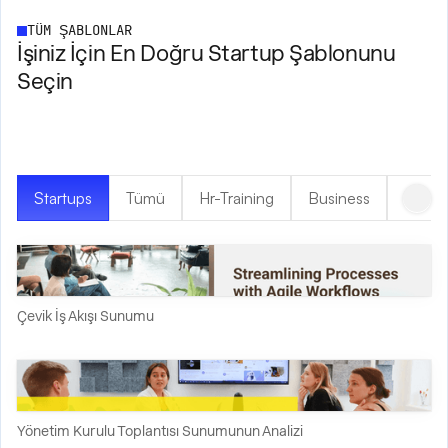
TÜM ŞABLONLAR
İşiniz İçin En Doğru Startup Şablonunu
Seçin
Startups
Tümü
Hr-Training
Business
Creat
Çevik İş Akışı Sunumu
Yönetim Kurulu Toplantısı Sunumunun Analizi