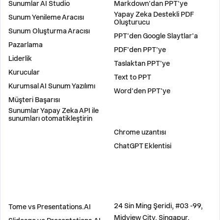
Sunumlar AI Studio
Markdown'dan PPT'ye
Yapay Zeka Destekli PDF
Sunum Yenileme Aracısı
Oluşturucu
Sunum Oluşturma Aracısı
PPT'den Google Slaytlar'a
Pazarlama
PDF'den PPT'ye
Liderlik
Taslaktan PPT'ye
Kurucular
Text to PPT
Kurumsal AI Sunum Yazılımı
Word'den PPT'ye
Müşteri Başarısı
Sunumlar Yapay Zeka API ile
sunumları otomatikleştirin
EKLENTILER
Chrome uzantısı
ChatGPT Eklentisi
KARŞILAŞTIR
ADRES
24 Sin Ming Şeridi, #03 -99,
Tome vs Presentations.AI
Midview City, Singapur,