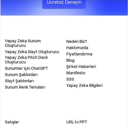
Ücretsiz Deneyin
ÜRÜN
ŞİRKET
Yapay Zeka Sunum
Neden Biz?
Oluşturucu
Hakkımızda
Yapay Zeka Slayt Oluşturucu
Fiyatlandırma
Yapay Zeka Pitch Deck
Blog
Oluşturucu
Şirket Haberleri
Sunumlar için ChatGPT
Manifesto
Sunum Şablonları
SSS
Slayt Şablonları
Yapay Zeka Bilgileri
Sunum Renk Temaları
ÇÖZÜMLER
ARAÇLAR
Satışlar
URL to PPT