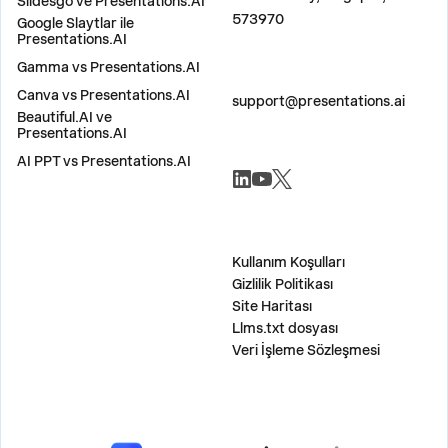
Slidesgo ve Presentations.AI
573970
Google Slaytlar ile
Presentations.AI
Gamma vs Presentations.AI
BIZE ULAŞIN
Canva vs Presentations.AI
support@presentations.ai
Beautiful.AI ve
Presentations.AI
AI PPT vs Presentations.AI
SOSYAL MEDYA
ÇEŞİTLİ
Kullanım Koşulları
Gizlilik Politikası
Site Haritası
Llms.txt dosyası
Veri İşleme Sözleşmesi