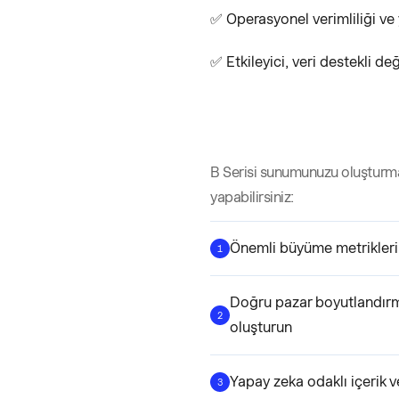
✅ Operasyonel verimliliği v
✅ Etkileyici, veri destekli de
B Serisi sunumunuzu oluşturmak
yapabilirsiniz:
Önemli büyüme metriklerin
1
Doğru pazar boyutlandırma
2
oluşturun
Yapay zeka odaklı içerik v
3