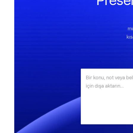
Presen
mu
kıs