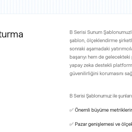
şturma
B Serisi Sunum Şablonumuzla
şablon, ölçeklendirme şirketl
sonraki aşamadaki yatırımcıl
başarıyı hem de gelecekteki 
yapay zeka destekli platform
güvenilirliğini korumasını sağ
B Serisi Şablonumuz ile şunları 
✅ Önemli büyüme metriklerini
✅ Pazar genişlemesi ve ölçekle