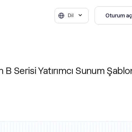
Oturum aç
Dil
in B Serisi Yatırımcı Sunum Şabl