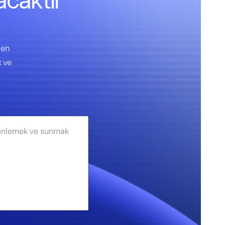
acaktır
den
k ve