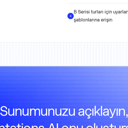
B Serisi turları için uyar
4
şablonlarına erişin
Sunumunuzu açıklayın