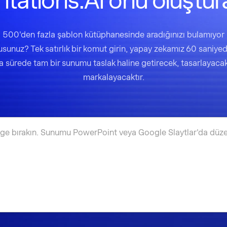
tations.AI onu oluştur
500'den fazla şablon kütüphanesinde aradığınızı bulamıyor
sunuz? Tek satırlık bir komut girin, yapay zekamız 60 saniye
a sürede tam bir sunumu taslak haline getirecek, tasarlayaca
markalayacaktır.