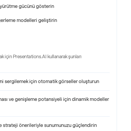
e yürütme gücünü gösterin
ğerleme modelleri geliştirin
 için Presentations.AI kullanarak şunları
i sergilemek için otomatik görseller oluşturun
sı ve genişleme potansiyeli için dinamik modeller
e strateji önerileriyle sunumunuzu güçlendirin