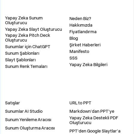
ÜRÜN
ŞİRKET
Yapay Zeka Sunum
Neden Biz?
Oluşturucu
Hakkımızda
Yapay Zeka Slayt Oluşturucu
Fiyatlandırma
Yapay Zeka Pitch Deck
Blog
Oluşturucu
Şirket Haberleri
Sunumlar için ChatGPT
Manifesto
Sunum Şablonları
SSS
Slayt Şablonları
Yapay Zeka Bilgileri
Sunum Renk Temaları
ÇÖZÜMLER
ARAÇLAR
Satışlar
URL to PPT
Sunumlar AI Studio
Markdown'dan PPT'ye
Yapay Zeka Destekli PDF
Sunum Yenileme Aracısı
Oluşturucu
Sunum Oluşturma Aracısı
PPT'den Google Slaytlar'a