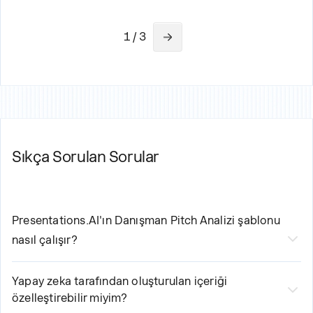
1 / 3
Sıkça Sorulan Sorular
Presentations.AI'ın
Danışman Pitch Analizi
şablonu
nasıl çalışır?
Yapay zeka destekli
Danışman Sunum Şablonu
Yapay zeka tarafından oluşturulan içeriği
Analizi
üç basit adımda oluşturma sürecinizi
özelleştirebilir miyim?
kolaylaştırır: