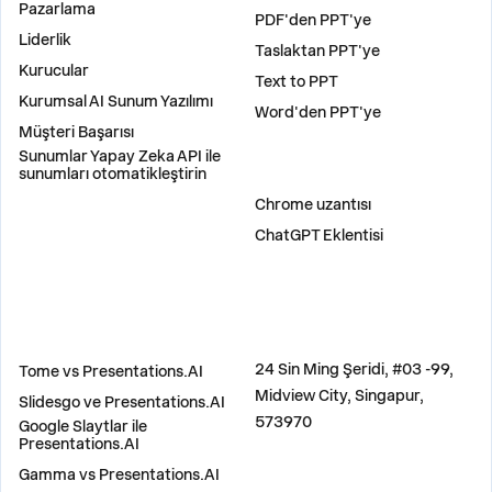
Pazarlama
PDF'den PPT'ye
Liderlik
Taslaktan PPT'ye
Kurucular
Text to PPT
Kurumsal AI Sunum Yazılımı
Word'den PPT'ye
Müşteri Başarısı
Sunumlar Yapay Zeka API ile
sunumları otomatikleştirin
EKLENTILER
Chrome uzantısı
ChatGPT Eklentisi
KARŞILAŞTIR
ADRES
24 Sin Ming Şeridi, #03 -99,
Tome vs Presentations.AI
Midview City, Singapur,
Slidesgo ve Presentations.AI
573970
Google Slaytlar ile
Presentations.AI
Gamma vs Presentations.AI