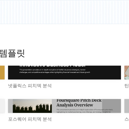
 템플릿
넷플릭스 피치덱 분석
틴
포스퀘어 피치덱 분석
스