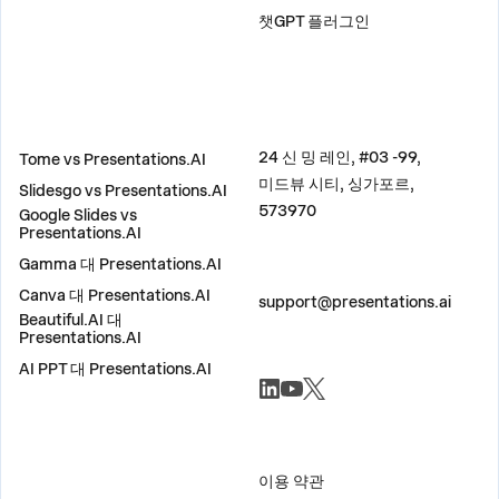
챗GPT 플러그인
비교
주소
24 신 밍 레인, #03 -99,
Tome vs Presentations.AI
미드뷰 시티, 싱가포르,
Slidesgo vs Presentations.AI
573970
Google Slides vs
Presentations.AI
Gamma 대 Presentations.AI
문의하기
Canva 대 Presentations.AI
support@presentations.ai
Beautiful.AI 대
Presentations.AI
AI PPT 대 Presentations.AI
소셜
기타
이용 약관