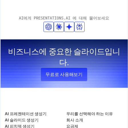
션이 필요한 팀을 위한 가장 강력한 대안입니다. 문서나 프
PowerPoint 파일로 내보냅니다.
는 무제한으로 제공됩니다. Presentations.AI는 AI 네이티
롬프트에서 구조화된 슬라이드 덱을 생성하고, 회사 URL
브 서비스로, 단순히 기능을 덧붙이는 방식이 아니라 슬라
AI에게 PRESENTATIONS.AI 에 대해 물어보세요
동기화를 통해 브랜드 스타일을 자동으로 적용하며, 애니메
이드 구조, 설득 논리, 브랜드 스타일링이 모든 생성 과정에
이션이 깨지거나 서식이 어긋나지 않는 깔끔한
내재되어 있습니다.
PowerPoint 파일로 내보낼 수 있습니다. 슬라이드 형식이
필수적인 영업 피치, 이사회 보고서, 고객 미팅 등 다양한 업
비즈니스에 중요한 슬라이드입니
무 환경에 최적화된 워크플로우를 제공합니다.
다.
무료로 사용해보기
제품
회사
AI 프레젠테이션 생성기
우리를 선택해야 하는 이유
AI 슬라이드 생성기
회사 소개
AI 피치덱 생성기
요금제