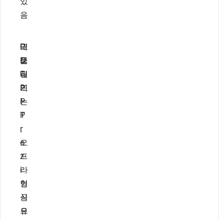
있
음
내
P
고
보
D
품
내
F
질
기
또
P
는
P
P
T
r
,
e
오
z
프
i
라
형
인
식
공
으
유