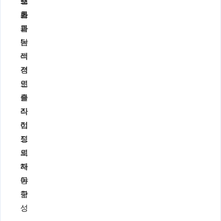
조
흐
텐
화
름
츠
과
를
탐
논
색
리
경
적
로
인
를
슬
직
라
접
이
정
드
의
로
해
자
야
동
함
구
성