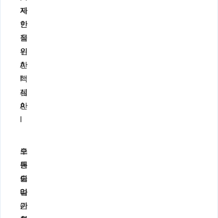
제
자
한
인
적
을
인
위
A
한
I
핵
제
심
안
A
I
브
수
모
랜
동
든
드
이
슬
일
며
라
관
,
이