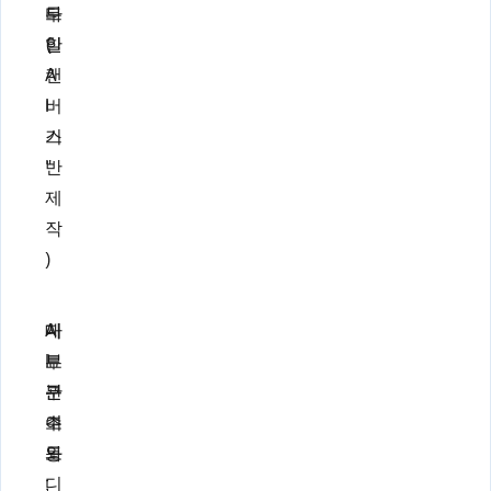
타
무
드
일
한
(
캔
A
버
I
스
기
"
반
제
작
)
A
대
자
I
부
료
관
분
구
여
수
조
도
동
와
;
디