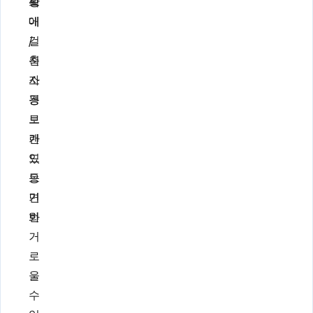
성
확
드
대
에
/
걸
축
친
소
자
경
동
로
브
가
랜
있
드
으
동
면
기
번
화
거
로
울
수