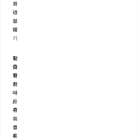
로
가
내
간
보
편
내
함
기
학
맞
간
습
춤
단
곡
형
함
선
확
,
대
사
/
용
축
편
소
의
흐
성
름
4