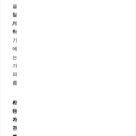
을
.
설
5
계
/
하
5
기
에
는
가
파
름
콘
사
A
텐
용
I
츠
자
가
구
가
콘