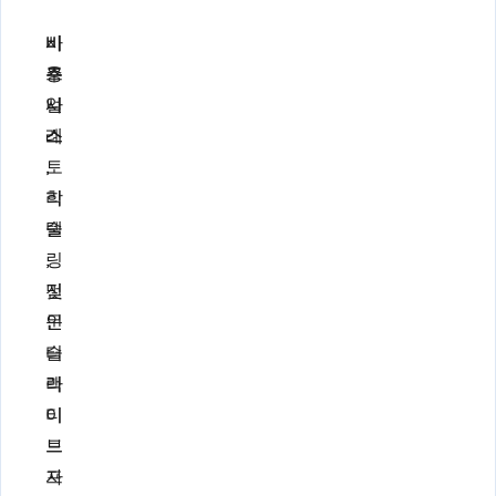
사
비
비
용
주
즈
사
얼
니
례
스
스
토
,
리
학
텔
술
링
,
및
전
인
문
터
슬
랙
라
티
이
브
드
프
자