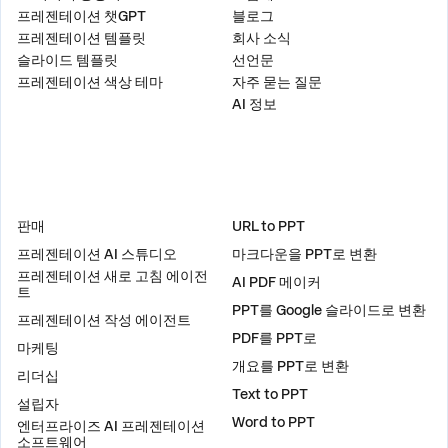
프레젠테이션 챗GPT
블로그
프레젠테이션 템플릿
회사 소식
슬라이드 템플릿
선언문
프레젠테이션 색상 테마
자주 묻는 질문
AI 정보
솔루션
도구
판매
URL to PPT
프레젠테이션 AI 스튜디오
마크다운을 PPT로 변환
프레젠테이션 새로 고침 에이전
AI PDF 메이커
트
PPT를 Google 슬라이드로 변환
프레젠테이션 작성 에이전트
PDF를 PPT로
마케팅
개요를 PPT로 변환
리더십
Text to PPT
설립자
Word to PPT
엔터프라이즈 AI 프레젠테이션
소프트웨어