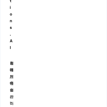
t
i
o
n
s
.
A
I
프
확
전
레
대
통
젠
/
적
테
축
인
이
소
슬
션
,
라
스
"
이