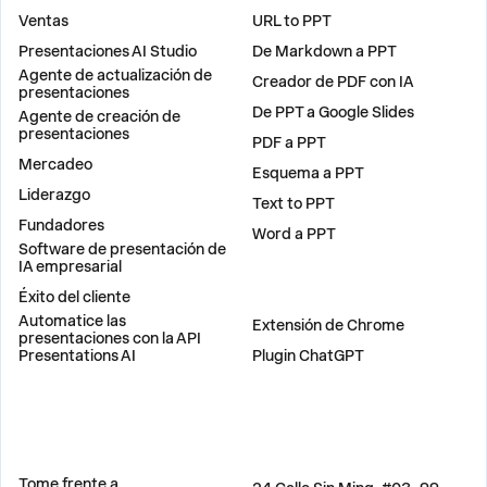
Ventas
URL to PPT
Presentaciones AI Studio
De Markdown a PPT
Agente de actualización de
Creador de PDF con IA
presentaciones
De PPT a Google Slides
Agente de creación de
presentaciones
PDF a PPT
Mercadeo
Esquema a PPT
Liderazgo
Text to PPT
Fundadores
Word a PPT
Software de presentación de
IA empresarial
Éxito del cliente
PLUGINS
Automatice las
Extensión de Chrome
presentaciones con la API
Presentations AI
Plugin ChatGPT
COMPARAR
DIRECCIÓN
Tome frente a