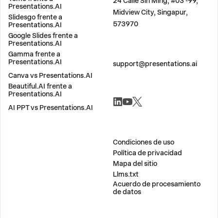
24 Calle Sin Ming, #03 -99,
Presentations.AI
Midview City, Singapur,
Slidesgo frente a
573970
Presentations.AI
Google Slides frente a
Presentations.AI
Gamma frente a
CONTÁCTANOS
Presentations.AI
support@presentations.ai
Canva vs Presentations.AI
Beautiful.AI frente a
SOCIALES
Presentations.AI
AI PPT vs Presentations.AI
MISCELÁNEO
Condiciones de uso
Política de privacidad
Mapa del sitio
Llms.txt
Acuerdo de procesamiento
de datos