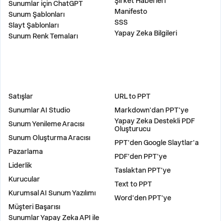
Şirket Haberleri
Sunumlar için ChatGPT
Manifesto
Sunum Şablonları
SSS
Slayt Şablonları
Yapay Zeka Bilgileri
Sunum Renk Temaları
ÇÖZÜMLER
ARAÇLAR
Satışlar
URL to PPT
Sunumlar AI Studio
Markdown'dan PPT'ye
Yapay Zeka Destekli PDF
Sunum Yenileme Aracısı
Oluşturucu
Sunum Oluşturma Aracısı
PPT'den Google Slaytlar'a
Pazarlama
PDF'den PPT'ye
Liderlik
Taslaktan PPT'ye
Kurucular
Text to PPT
Kurumsal AI Sunum Yazılımı
Word'den PPT'ye
Müşteri Başarısı
Sunumlar Yapay Zeka API ile