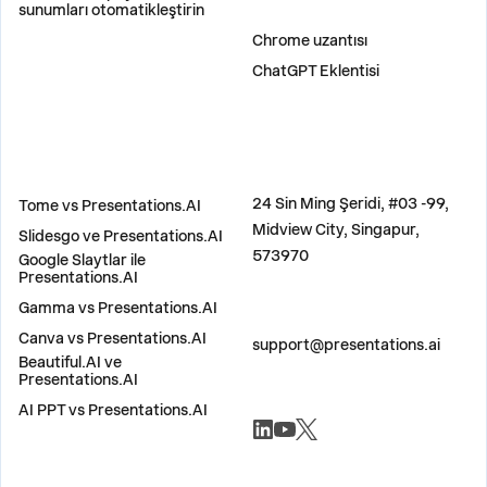
sunumları otomatikleştirin
EKLENTILER
Chrome uzantısı
ChatGPT Eklentisi
KARŞILAŞTIR
ADRES
24 Sin Ming Şeridi, #03 -99,
Tome vs Presentations.AI
Midview City, Singapur,
Slidesgo ve Presentations.AI
573970
Google Slaytlar ile
Presentations.AI
Gamma vs Presentations.AI
BIZE ULAŞIN
Canva vs Presentations.AI
support@presentations.ai
Beautiful.AI ve
Presentations.AI
AI PPT vs Presentations.AI
SOSYAL MEDYA