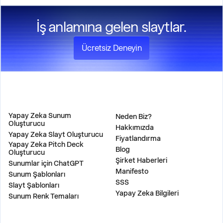
İş anlamına gelen slaytlar.
Ücretsiz Deneyin
ÜRÜN
ŞİRKET
Yapay Zeka Sunum
Neden Biz?
Oluşturucu
Hakkımızda
Yapay Zeka Slayt Oluşturucu
Fiyatlandırma
Yapay Zeka Pitch Deck
Blog
Oluşturucu
Şirket Haberleri
Sunumlar için ChatGPT
Manifesto
Sunum Şablonları
SSS
Slayt Şablonları
Yapay Zeka Bilgileri
Sunum Renk Temaları