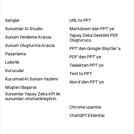
ÇÖZÜMLER
ARAÇLAR
Satışlar
URL to PPT
Sunumlar AI Studio
Markdown'dan PPT'ye
Yapay Zeka Destekli PDF
Sunum Yenileme Aracısı
Oluşturucu
Sunum Oluşturma Aracısı
PPT'den Google Slaytlar'a
Pazarlama
PDF'den PPT'ye
Liderlik
Taslaktan PPT'ye
Kurucular
Text to PPT
Kurumsal AI Sunum Yazılımı
Word'den PPT'ye
Müşteri Başarısı
Sunumlar Yapay Zeka API ile
sunumları otomatikleştirin
EKLENTILER
Chrome uzantısı
ChatGPT Eklentisi