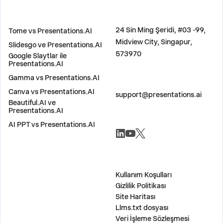
KARŞILAŞTIR
ADRES
24 Sin Ming Şeridi, #03 -99,
Tome vs Presentations.AI
Midview City, Singapur,
Slidesgo ve Presentations.AI
573970
Google Slaytlar ile
Presentations.AI
Gamma vs Presentations.AI
BIZE ULAŞIN
Canva vs Presentations.AI
support@presentations.ai
Beautiful.AI ve
Presentations.AI
AI PPT vs Presentations.AI
SOSYAL MEDYA
ÇEŞİTLİ
Kullanım Koşulları
Gizlilik Politikası
Site Haritası
Llms.txt dosyası
Veri İşleme Sözleşmesi