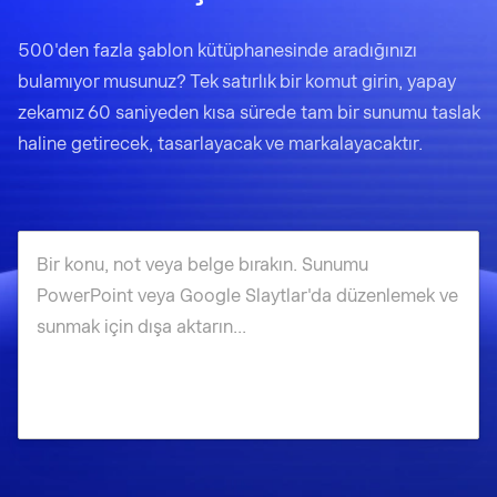
500'den fazla şablon kütüphanesinde aradığınızı
bulamıyor musunuz? Tek satırlık bir komut girin, yapay
zekamız 60 saniyeden kısa sürede tam bir sunumu taslak
haline getirecek, tasarlayacak ve markalayacaktır.