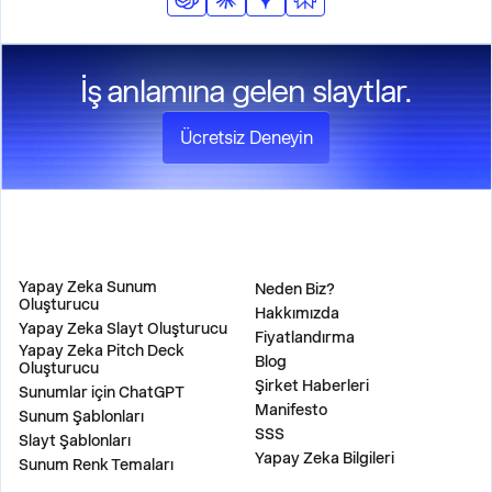
koruyarak bu öğeleri sunum boyunca otomatik olarak
dahil edecektir.
İş anlamına gelen slaytlar.
Ücretsiz Deneyin
ÜRÜN
ŞİRKET
Yapay Zeka Sunum
Neden Biz?
Oluşturucu
Hakkımızda
Yapay Zeka Slayt Oluşturucu
Fiyatlandırma
Yapay Zeka Pitch Deck
Blog
Oluşturucu
Şirket Haberleri
Sunumlar için ChatGPT
Manifesto
Sunum Şablonları
SSS
Slayt Şablonları
Yapay Zeka Bilgileri
Sunum Renk Temaları