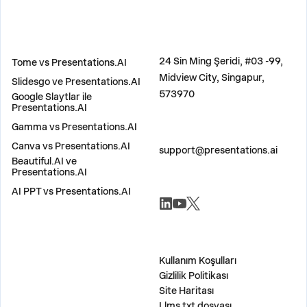
KARŞILAŞTIR
ADRES
24 Sin Ming Şeridi, #03 -99,
Tome vs Presentations.AI
Midview City, Singapur,
Slidesgo ve Presentations.AI
573970
Google Slaytlar ile
Presentations.AI
Gamma vs Presentations.AI
BIZE ULAŞIN
Canva vs Presentations.AI
support@presentations.ai
Beautiful.AI ve
Presentations.AI
AI PPT vs Presentations.AI
SOSYAL MEDYA
ÇEŞİTLİ
Kullanım Koşulları
Gizlilik Politikası
Site Haritası
Llms.txt dosyası