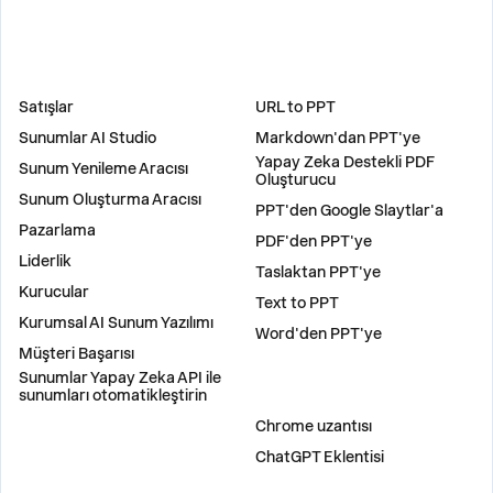
ÇÖZÜMLER
ARAÇLAR
Satışlar
URL to PPT
Sunumlar AI Studio
Markdown'dan PPT'ye
Yapay Zeka Destekli PDF
Sunum Yenileme Aracısı
Oluşturucu
Sunum Oluşturma Aracısı
PPT'den Google Slaytlar'a
Pazarlama
PDF'den PPT'ye
Liderlik
Taslaktan PPT'ye
Kurucular
Text to PPT
Kurumsal AI Sunum Yazılımı
Word'den PPT'ye
Müşteri Başarısı
Sunumlar Yapay Zeka API ile
sunumları otomatikleştirin
EKLENTILER
Chrome uzantısı
ChatGPT Eklentisi