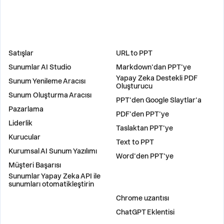
ÇÖZÜMLER
ARAÇLAR
Satışlar
URL to PPT
Sunumlar AI Studio
Markdown'dan PPT'ye
Yapay Zeka Destekli PDF
Sunum Yenileme Aracısı
Oluşturucu
Sunum Oluşturma Aracısı
PPT'den Google Slaytlar'a
Pazarlama
PDF'den PPT'ye
Liderlik
Taslaktan PPT'ye
Kurucular
Text to PPT
Kurumsal AI Sunum Yazılımı
Word'den PPT'ye
Müşteri Başarısı
Sunumlar Yapay Zeka API ile
sunumları otomatikleştirin
EKLENTILER
Chrome uzantısı
ChatGPT Eklentisi