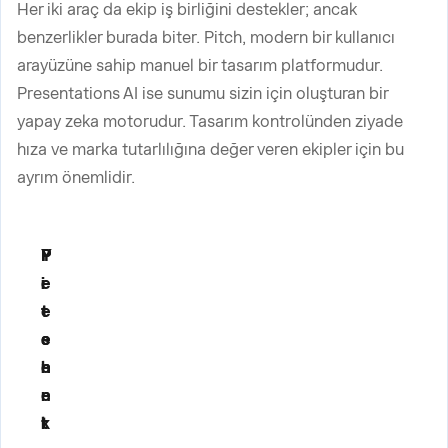
Her iki araç da ekip iş birliğini destekler; ancak
benzerlikler burada biter. Pitch, modern bir kullanıcı
arayüzüne sahip manuel bir tasarım platformudur.
Presentations AI ise sunumu sizin için oluşturan bir
yapay zeka motorudur. Tasarım kontrolünden ziyade
hıza ve marka tutarlılığına değer veren ekipler için bu
ayrım önemlidir.
Y
P
P
e
i
r
t
t
e
e
c
s
n
h
e
e
n
k
t