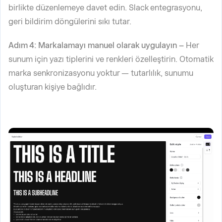
birlikte düzenlemeye davet edin. Slack entegrasyonu,
geri bildirim döngülerini sıkı tutar.
Adım 4: Markalamayı manuel olarak uygulayın –
Her
sunum için yazı tiplerini ve renkleri özelleştirin. Otomatik
marka senkronizasyonu yoktur — tutarlılık, sunumu
oluşturan kişiye bağlıdır.