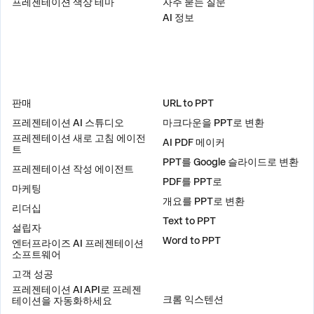
프레젠테이션 색상 테마
자주 묻는 질문
AI 정보
솔루션
도구
판매
URL to PPT
프레젠테이션 AI 스튜디오
마크다운을 PPT로 변환
프레젠테이션 새로 고침 에이전
AI PDF 메이커
트
PPT를 Google 슬라이드로 변환
프레젠테이션 작성 에이전트
PDF를 PPT로
마케팅
개요를 PPT로 변환
리더십
Text to PPT
설립자
Word to PPT
엔터프라이즈 AI 프레젠테이션
소프트웨어
고객 성공
플러그인
프레젠테이션 AI API로 프레젠
크롬 익스텐션
테이션을 자동화하세요