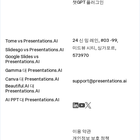
챗GPT 플러그인
비교
주소
24 신 밍 레인, #03 -99,
Tome vs Presentations.AI
미드뷰 시티, 싱가포르,
Slidesgo vs Presentations.AI
573970
Google Slides vs
Presentations.AI
Gamma 대 Presentations.AI
문의하기
Canva 대 Presentations.AI
support@presentations.ai
Beautiful.AI 대
Presentations.AI
AI PPT 대 Presentations.AI
소셜
기타
이용 약관
개인정보 보호 정책