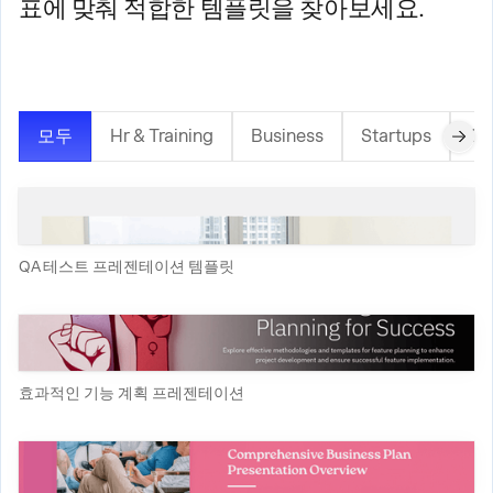
표에 맞춰 적합한 템플릿을 찾아보세요.
모두
Hr & Training
Business
Startups
Cr
QA 테스트 프레젠테이션 템플릿
효과적인 기능 계획 프레젠테이션