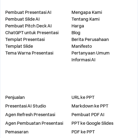
PRODUK
PERUSAHAAN
Pembuat Presentasi AI
Mengapa Kami
Pembuat Slide AI
Tentang Kami
Pembuat Pitch Deck AI
Harga
ChatGPT untuk Presentasi
Blog
Templat Presentasi
Berita Perusahaan
Templat Slide
Manifesto
Tema Warna Presentasi
Pertanyaan Umum
Informasi AI
SOLUSI
ALAT
Penjualan
URL ke PPT
Presentasi AI Studio
Markdown ke PPT
Agen Refresh Presentasi
Pembuat PDF AI
Agen Pembuatan Presentasi
PPT ke Google Slides
Pemasaran
PDF ke PPT