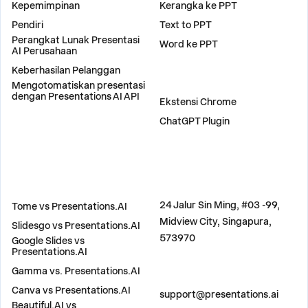
Kepemimpinan
Kerangka ke PPT
Pendiri
Text to PPT
Perangkat Lunak Presentasi
Word ke PPT
AI Perusahaan
Keberhasilan Pelanggan
Mengotomatiskan presentasi
PLUGIN
dengan Presentations AI API
Ekstensi Chrome
ChatGPT Plugin
BANDINGKAN
ALAMAT
24 Jalur Sin Ming, #03 -99,
Tome vs Presentations.AI
Midview City, Singapura,
Slidesgo vs Presentations.AI
573970
Google Slides vs
Presentations.AI
Gamma vs. Presentations.AI
HUBUNGI KAMI
Canva vs Presentations.AI
support@presentations.ai
Beautiful.AI vs