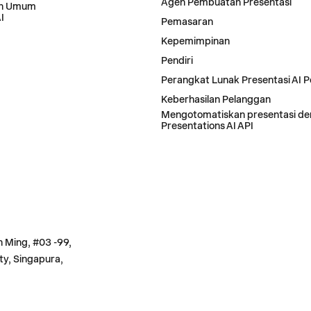
Agen Pembuatan Presentasi
an Umum
I
Pemasaran
Kepemimpinan
Pendiri
Perangkat Lunak Presentasi AI 
Keberhasilan Pelanggan
Mengotomatiskan presentasi d
Presentations AI API
n Ming, #03 -99,
ty, Singapura,