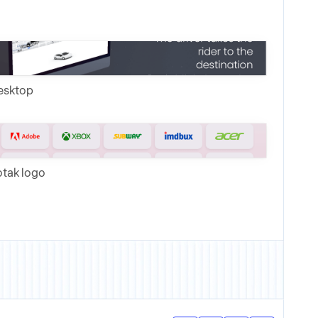
esktop
tak logo