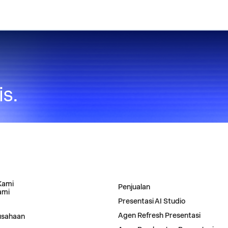
is.
AN
SOLUSI
Kami
Penjualan
ami
Presentasi AI Studio
Agen Refresh Presentasi
usahaan