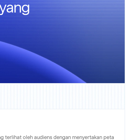
 yang
ng terlihat oleh audiens dengan menyertakan peta