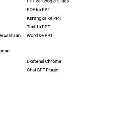
PPT ke Google Slides
PDF ke PPT
Kerangka ke PPT
Text to PPT
Perusahaan
Word ke PPT
engan
PLUGIN
Ekstensi Chrome
ChatGPT Plugin