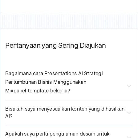
Pertanyaan yang Sering Diajukan
Bagaimana cara Presentations.AI
Strategi
Pertumbuhan Bisnis Menggunakan
Mixpanel
template bekerja?
Bertenaga AI kami
Template untuk Strategi
Bisakah saya menyesuaikan konten yang dihasilkan
Pertumbuhan Bisnis Menggunakan
AI?
Mixpanel
menyederhanakan proses pembuatan
Ya, tentu saja! Meskipun AI kami membuat konten awal
Anda dalam tiga langkah mudah:
berkualitas profesional, Anda tetap memegang kendali
Apakah saya perlu pengalaman desain untuk
1. Pilih template dan masukkan persyaratan dasar Anda