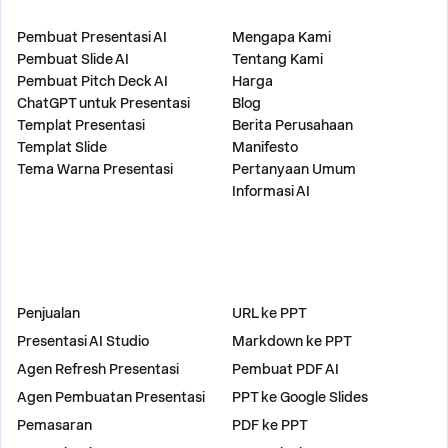
PRODUK
PERUSAHAAN
Pembuat Presentasi AI
Mengapa Kami
Pembuat Slide AI
Tentang Kami
Pembuat Pitch Deck AI
Harga
ChatGPT untuk Presentasi
Blog
Templat Presentasi
Berita Perusahaan
Templat Slide
Manifesto
Tema Warna Presentasi
Pertanyaan Umum
Informasi AI
SOLUSI
ALAT
Penjualan
URL ke PPT
Presentasi AI Studio
Markdown ke PPT
Agen Refresh Presentasi
Pembuat PDF AI
Agen Pembuatan Presentasi
PPT ke Google Slides
Pemasaran
PDF ke PPT