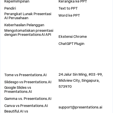
Kepemimpinan
Kerangka ke PPT
Pendiri
Text to PPT
Perangkat Lunak Presentasi
Word ke PPT
AI Perusahaan
Keberhasilan Pelanggan
Mengotomatiskan presentasi
PLUGIN
dengan Presentations AI API
Ekstensi Chrome
ChatGPT Plugin
BANDINGKAN
ALAMAT
24 Jalur Sin Ming, #03 -99,
Tome vs Presentations.AI
Midview City, Singapura,
Slidesgo vs Presentations.AI
573970
Google Slides vs
Presentations.AI
Gamma vs. Presentations.AI
HUBUNGI KAMI
Canva vs Presentations.AI
support@presentations.ai
Beautiful.AI vs