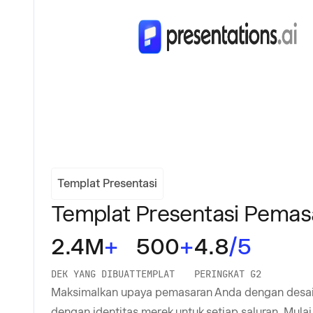
Templat Presentasi
Templat Presentasi Pemas
2.4M
+
500
+
4.8
/5
DEK YANG DIBUAT
TEMPLAT
PERINGKAT G2
Maksimalkan upaya pemasaran Anda dengan desai
dengan identitas merek untuk setiap saluran. Mulai