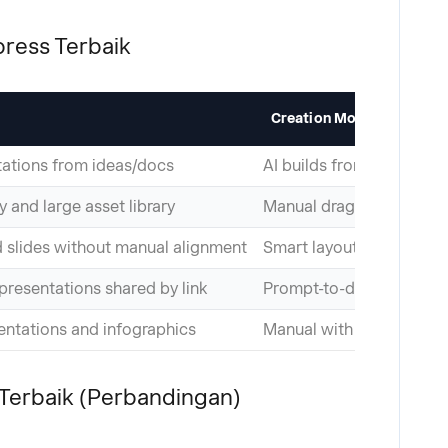
press Terbaik
Creation Model
tations from ideas/docs
AI builds from your cont
ty and large asset library
Manual drag-and-drop
d slides without manual alignment
Smart layout rules
presentations shared by link
Prompt-to-deck
entations and infographics
Manual with data connec
 Terbaik (Perbandingan)