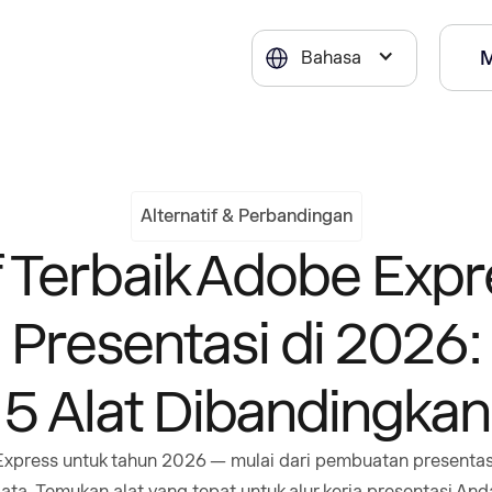
Bahasa
Alternatif & Perbandingan
f Terbaik Adobe Exp
Presentasi di 2026:
5 Alat Dibandingkan
Express untuk tahun 2026 — mulai dari pembuatan presentasi 
ata. Temukan alat yang tepat untuk alur kerja presentasi And