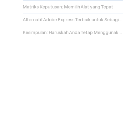
Matriks Keputusan: Memilih Alat yang Tepat
Alternatif Adobe Express Terbaik untuk Sebagian Besar Tim: Presentations.AI
Kesimpulan: Haruskah Anda Tetap Menggunakan Adobe Express atau Beralih?