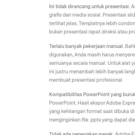
Ini tidak dirancang untuk presentasi.
A
grafis dan media sosial. Presentasi sl
terlihat jelas. Templatnya lebih condo
bukan presentasi rapat direksi atau pr
Terlalu banyak pekerjaan manual.
Bahk
digunakan, Anda masih harus menyere
semuanya secara manual. Untuk alat y
ini justru menambah lebih banyak lan
membuat presentasi profesional.
Kompatibilitas PowerPoint yang buru
PowerPoint. Hasil ekspor Adobe Expres
yang kehilangan format saat dibuka d
menginginkan file .pptx yang dapat died
Tidak ada penegakan merek.
Adobe E